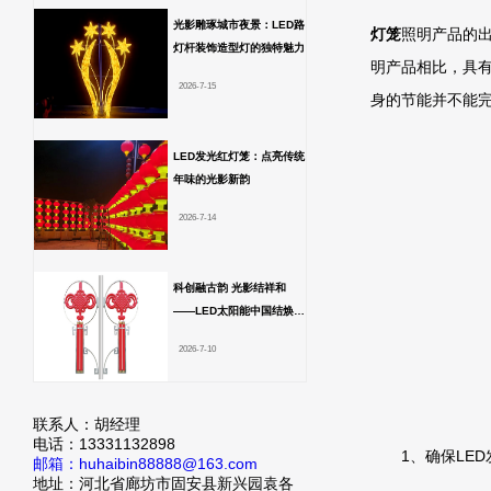
光影雕琢城市夜景：LED路
灯笼
照明产品的出
灯杆装饰造型灯的独特魅力
明产品相比，具
2026-7-15
身的节能并不能完
LED发光红灯笼：点亮传统
年味的光影新韵
2026-7-14
科创融古韵 光影结祥和
——LED太阳能中国结焕新
中式夜景
2026-7-10
联系人：胡经理
电话：13331132898
1、确保LED发
邮箱：huhaibin88888@163.com
地址：河北省廊坊市固安县新兴园袁各