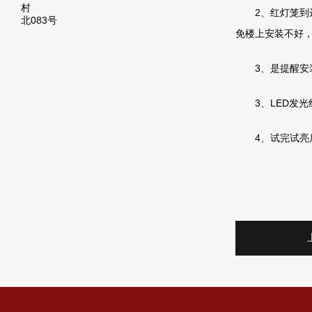
村
2、红灯笼到达
北083号
免楼上安装不好
3、是提醒安装
3、LED发光
4、试完试亮后